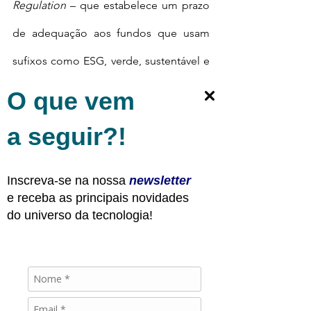
Regulation
 – que estabelece um prazo 
de adequação aos fundos que usam 
sufixos como ESG, verde, sustentável e 
impacto.
O que vem
a seguir?!
Tanto a State Street quanto a 
BlackRock, estão liderando as pautas 
Inscreva-se na nossa
newsletter
e receba as principais novidades
para 
tomadas de ações factíveis agindo 
do universo da tecnologia!
diretamente na realocação dos ativos e 
composição dos portfólios de acordo 
com ESG
. A BlackRock recentemente 
colocou também alguns entraves e 