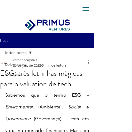
Post
Todos posts
catarinacapital1
Todos posts
26 de jan. de 2022
5 min de leitura
ESG: três letrinhas mágicas
Antigos
para o valuation de tech
Sabemos que o termo
 ESG
 – 
Enviromental 
(Ambiente), 
Social 
e 
Governance
 (Governança) – está em 
voga no mercado financeiro. 
Mas será 