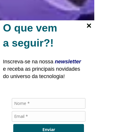
O que vem
a seguir?!
Inscreva-se na nossa
newsletter
e receba as principais novidades
do universo da tecnologia!
catarinacapital1
10 de dez. de 2024
5 min de leitura
IPO do Nubank Completa 3
Anos: A “Startup” que deu
uma aula na Faria Lima
Enviar